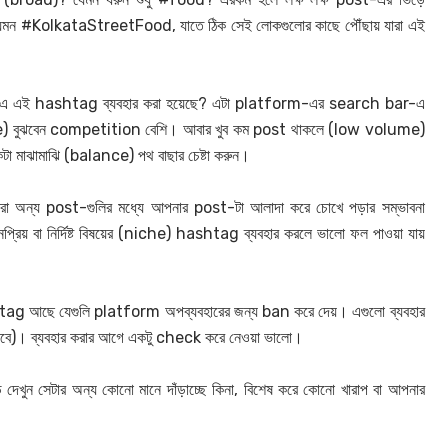
fic), যেমন #KolkataStreetFood, যাতে ঠিক সেই লোকগুলোর কাছে পৌঁছায় যারা এই
 এই hashtag ব্যবহার করা হয়েছে? এটা platform-এর search bar-এ
me) বুঝবেন competition বেশি। আবার খুব কম post থাকলে (low volume)
মাঝামাঝি (balance) পথ বাছার চেষ্টা করুন।
অন্য post-গুলির মধ্যে আপনার post-টা আলাদা করে চোখে পড়ার সম্ভাবনা
িয় বা নির্দিষ্ট বিষয়ের (niche) hashtag ব্যবহার করলে ভালো ফল পাওয়া যায়
ag আছে যেগুলি platform অপব্যবহারের জন্য ban করে দেয়। এগুলো ব্যবহার
াবে)। ব্যবহার করার আগে একটু check করে নেওয়া ভালো।
ুন সেটার অন্য কোনো মানে দাঁড়াচ্ছে কিনা, বিশেষ করে কোনো খারাপ বা আপনার