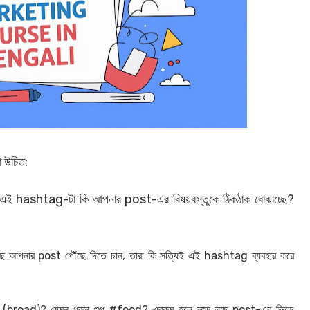
া উচিত:
এই hashtag-টা কি আপনার post-এর বিষয়বস্তুকে ঠিকঠাক বোঝাচ্ছে?
ে আপনার post পৌঁছে দিতে চান, তারা কি সত্যিই এই hashtag ব্যবহার করে
ণ (broad)? যেমন ধরুন শুধু #food? এরকম হলে লক্ষ লক্ষ post-এর ভিড়ে