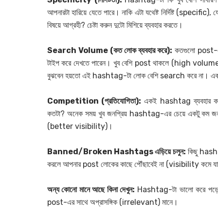
আপনারটা হারিয়ে যেতে পারে। নাকি এটা যথেষ্ট নির্দিষ্ট (speci
বিষয়ে আগ্রহী? চেষ্টা করুন দুটো মিশিয়ে ব্যবহার করতে।
Search Volume (কত লোক ব্যবহার করে):
কতগুলো post-এ
টাইপ করে দেখতে পারেন। খুব বেশি post থাকলে (high volu
বুঝবেন হয়তো এই hashtag-টা লোক বেশি search করে না। একটা 
Competition (প্রতিযোগিতা):
একই hashtag ব্যবহার করা 
কতটা? অনেক সময় খুব জনপ্রিয় hashtag-এর চেয়ে একটু কম জনপ্র
(better visibility)।
Banned/Broken Hashtags এড়িয়ে চলুন:
কিছু hasht
করলে আপনার post লোকের কাছে পৌঁছাবেই না (visibility কমে য
অন্য কোনো মানে আছে কিনা দেখুন:
Hashtag-টা ভালো করে পড়ে দেখ
post-এর সাথে অপ্রাসঙ্গিক (irrelevant) মানে।